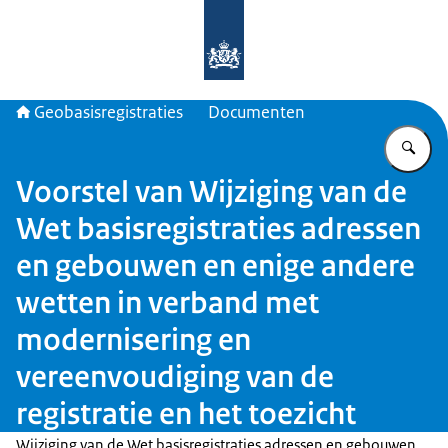
Naar de homepage van Geobasisregis
Geobasisregistraties
Documenten
Vu
Voorstel van Wijziging van de
Wet basisregistraties adressen
en gebouwen en enige andere
wetten in verband met
modernisering en
vereenvoudiging van de
registratie en het toezicht
Wijziging van de Wet basisregistraties adressen en gebouwen