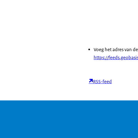
Voeg het adres van de
https://feeds.geobasis
RSS-feed