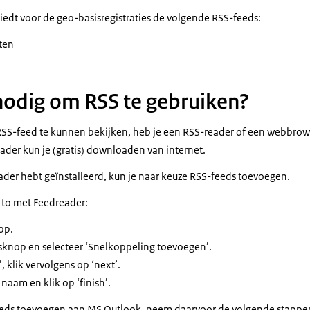
iedt voor de geo-basisregistraties de volgende RSS-feeds:
ten
nodig om RSS te gebruiken?
SS-feed te kunnen bekijken, heb je een RSS-reader of een webbrow
ader kun je (gratis) downloaden van internet.
der hebt geïnstalleerd, kun je naar keuze RSS-feeds toevoegen.
 to met Feedreader:
op.
sknop en selecteer ‘Snelkoppeling toevoegen’.
, klik vervolgens op ‘next’.
naam en klik op ‘finish’.
eeds toevoegen aan MS Outlook, neem daarvoor de volgende stappe