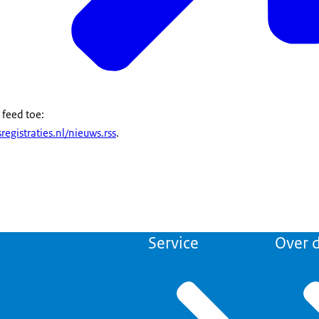
 feed toe:
registraties.nl/nieuws.rss
.
Service
Over d