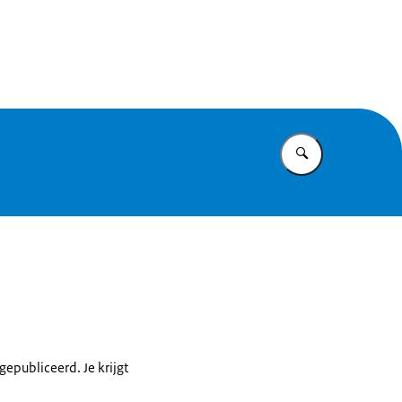
raties
Vul in wat u z
gepubliceerd. Je krijgt