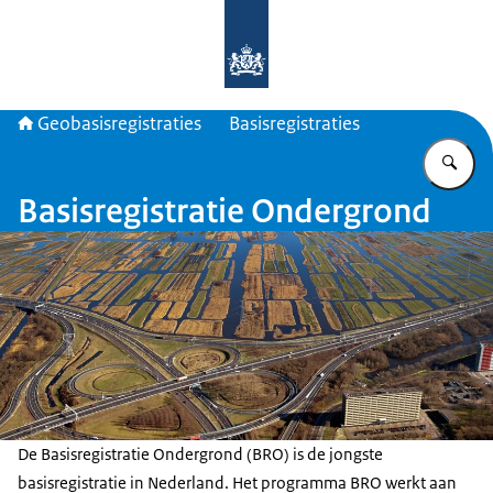
Naar de homepage van Geobasisregis
Geobasisregistraties
Basisregistraties
Vu
Basisregistratie Ondergrond
De Basisregistratie Ondergrond (BRO) is de jongste
basisregistratie in Nederland. Het programma BRO werkt aan